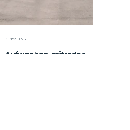
13. Nov. 2025
Aufwachen, mitreden,
mitgestalten – Jakobs
Mission für die SV
Die Schülervertretung (SV) unserer Schule
erwacht zu neuem Leben – und das hat viel mit
dem neuen Schülersprecher Jakob Schreiber zu
tun. Mit klaren Zielen, viel Energie und einem
offenen Ohr für alle hat sich der vorgenommen,