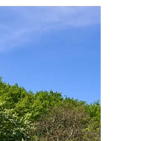
gleich mit mehreren Shirts eingedeckt hatte. Die
neuen Schulpullis entwickelten sich schnell zum
gemeinsamen Thema auf dem Schulhof. Als
schließlich die Kisten eintrafen, ging alles
überraschend schnell: Innerhalb einer Woche
hielten alle ihre Bestellungen in den Händen. Ob
Hoodie oder Shirt, d