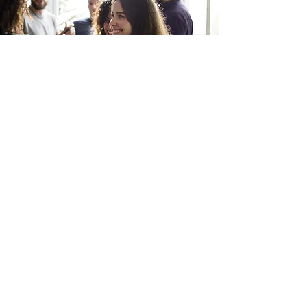
Die Eltern
Mit Engagement gemeinsam
Schule gestalten
Eine lebendige und erfolgreiche Schule
braucht eine starke Gemeinschaft –
dazu gehören neben Schülern und
Lehrkräften auch die Eltern. Wir legen
großen Wert auf eine enge
Zusammenarbeit, um das schulische
Leben aktiv mitzugestalten und die